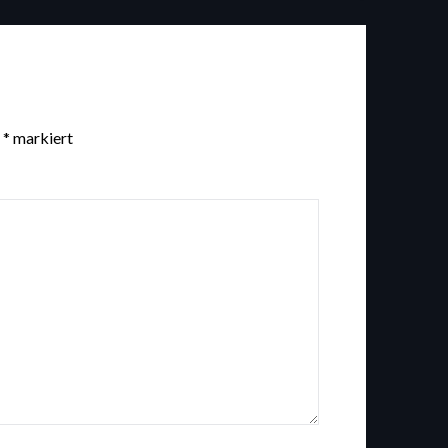
t
*
markiert