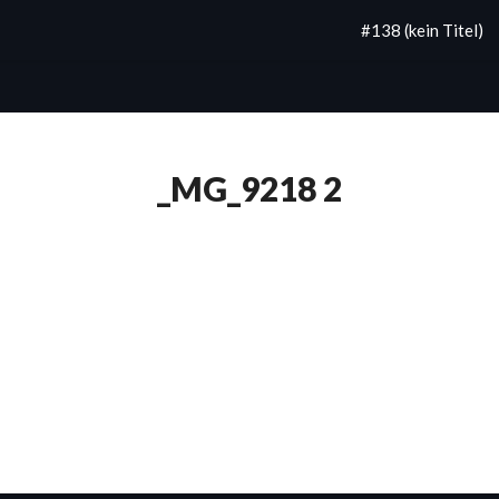
#138 (kein Titel)
_MG_9218 2