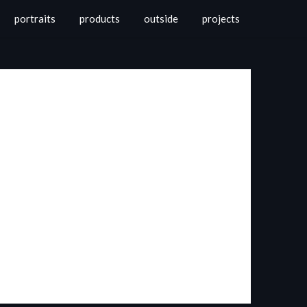
portraits
products
outside
projects