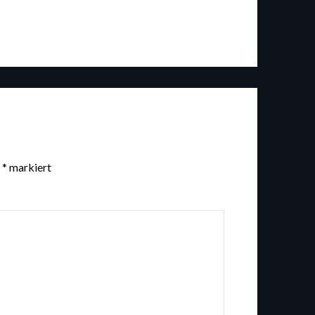
t
*
markiert