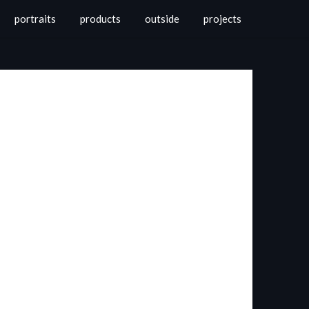
portraits
products
outside
projects